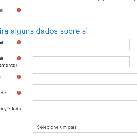
ha
ira alguns dados sobre si
il
il
amente)
e
ido
de/Estado