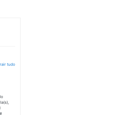
rair tudo
lo
la(s),
1
 #