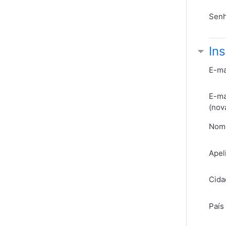
Sen
Ins
E-ma
E-ma
(nov
Nom
Apel
Cida
País