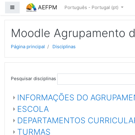
Ir para o conteúdo principal
AEFPM
Painel lateral
Português - Portugal ‎(pt)‎
Moodle Agrupamento de
Página principal
Disciplinas
Pesquisar disciplinas
INFORMAÇÕES DO AGRUPAME
ESCOLA
DEPARTAMENTOS CURRICULA
TURMAS