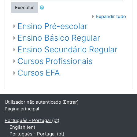
Executar
Expandir tudo
Ensino Pré-escolar
Ensino Básico Regular
Ensino Secundário Regular
Cursos Profissionais
Cursos EFA
Utilizador não autenticado (
Entrar
)
Página principal
Português - Portugal ‎(pt)‎
English ‎(en)‎
Português - Portugal ‎(pt)‎