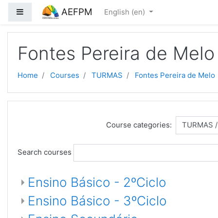
Skip to main content
AEFPM
Side panel
English ‎(en)‎
Fontes Pereira de Melo
Home
Courses
TURMAS
Fontes Pereira de Melo
Course categories:
Search courses
Ensino Básico - 2ºCiclo
Ensino Básico - 3ºCiclo